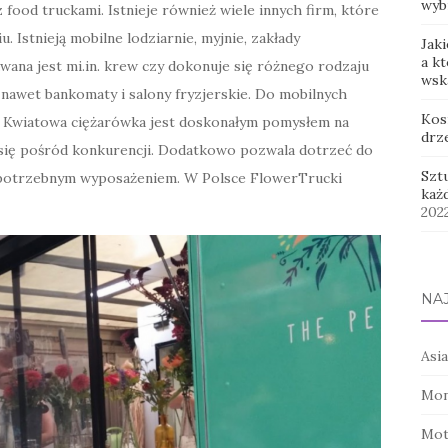
wyb
 food truckami. Istnieje również wiele innych firm, które
 Istnieją mobilne lodziarnie, myjnie, zakłady
Jaki
a k
ana jest mi.in. krew czy dokonuje się różnego rodzaju
wsk
a nawet bankomaty i salony fryzjerskie. Do mobilnych
Kos
a. Kwiatowa ciężarówka jest doskonałym pomysłem na
drz
 się pośród konkurencji. Dodatkowo pozwala dotrzeć do
Szt
m potrzebnym wyposażeniem. W Polsce FlowerTrucki
każ
202
NA
Asia
Mon
Mot