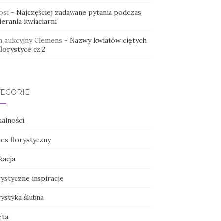
osi
-
Najczęściej zadawane pytania podczas
erania kwiaciarni
 aukcyjny Clemens
-
Nazwy kwiatów ciętych
lorystyce cz.2
TEGORIE
ualności
nes florystyczny
kacja
ystyczne inspiracje
ystyka ślubna
ęta