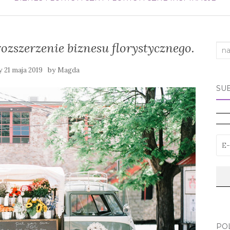
ozszerzenie biznesu florystycznego.
Sea
for:
y
by
21 maja 2019
Magda
SU
PO