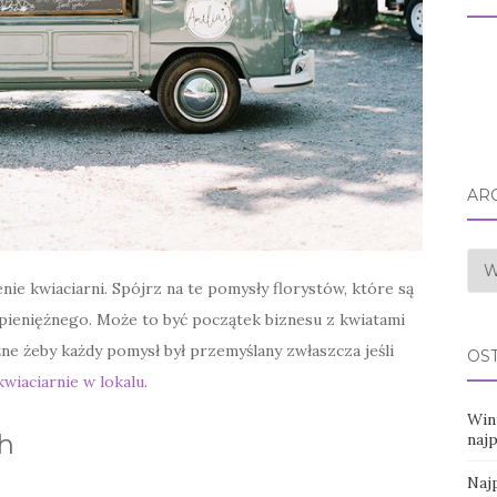
AR
Arc
e kwiaciarni. Spójrz na te pomysły florystów, które są
 pieniężnego. Może to być początek biznesu z kwiatami
ne żeby każdy pomysł był przemyślany zwłaszcza jeśli
OS
kwiaciarnie w lokalu.
Win
ch
naj
Najp