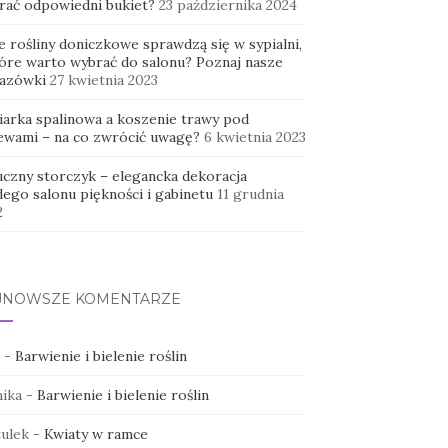
rać odpowiedni bukiet?
23 października 2024
e rośliny doniczkowe sprawdzą się w sypialni,
tóre warto wybrać do salonu? Poznaj nasze
azówki
27 kwietnia 2023
iarka spalinowa a koszenie trawy pod
ewami – na co zwrócić uwagę?
6 kwietnia 2023
uczny storczyk – elegancka dekoracja
dego salonu piękności i gabinetu
11 grudnia
2
JNOWSZE KOMENTARZE
-
Barwienie i bielenie roślin
ika
-
Barwienie i bielenie roślin
ulek
-
Kwiaty w ramce