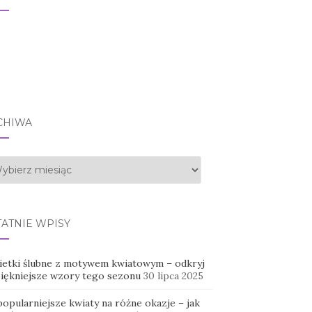
CHIWA
hiwa
TATNIE WPISY
ietki ślubne z motywem kwiatowym – odkryj
piękniejsze wzory tego sezonu
30 lipca 2025
opularniejsze kwiaty na różne okazje – jak