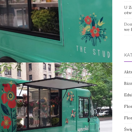
U Z
otwi
Dom
we f
KA
Akt
Biz
Edu
Flor
Flor
Świ