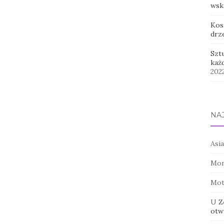
wsk
Kos
drz
Szt
każ
202
NA
Asia
Mon
Mot
U Z
otwi