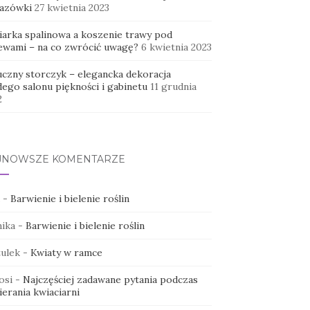
azówki
27 kwietnia 2023
iarka spalinowa a koszenie trawy pod
ewami – na co zwrócić uwagę?
6 kwietnia 2023
uczny storczyk – elegancka dekoracja
dego salonu piękności i gabinetu
11 grudnia
2
JNOWSZE KOMENTARZE
-
Barwienie i bielenie roślin
ika
-
Barwienie i bielenie roślin
ulek
-
Kwiaty w ramce
osi
-
Najczęściej zadawane pytania podczas
erania kwiaciarni