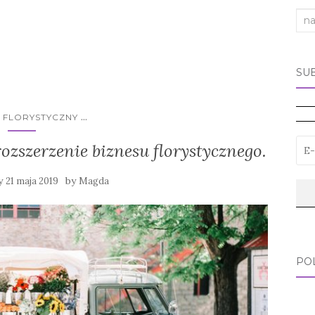
Sea
for:
SU
...
S FLORYSTYCZNY
ozszerzenie biznesu florystycznego.
y
by
21 maja 2019
Magda
PO