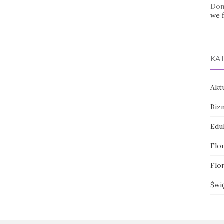
Dom
we f
KA
Akt
Biz
Edu
Flor
Flor
Świ