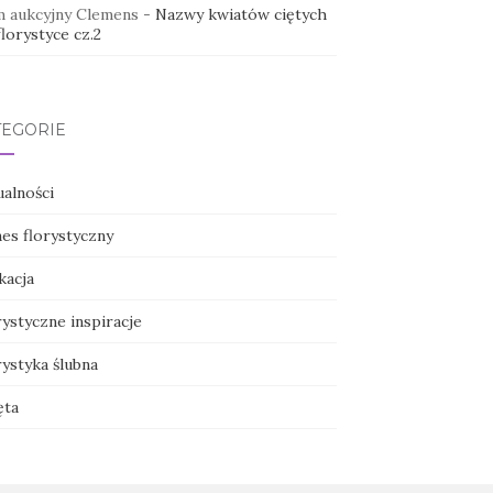
 aukcyjny Clemens
-
Nazwy kwiatów ciętych
lorystyce cz.2
TEGORIE
ualności
nes florystyczny
kacja
ystyczne inspiracje
ystyka ślubna
ęta