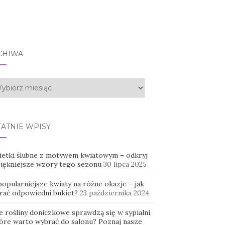
CHIWA
hiwa
TATNIE WPISY
ietki ślubne z motywem kwiatowym – odkryj
piękniejsze wzory tego sezonu
30 lipca 2025
opularniejsze kwiaty na różne okazje – jak
rać odpowiedni bukiet?
23 października 2024
e rośliny doniczkowe sprawdzą się w sypialni,
tóre warto wybrać do salonu? Poznaj nasze