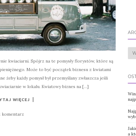
AR
Arc
e kwiaciarni. Spójrz na te pomysły florystów, które są
 pieniężnego. Może to być początek biznesu z kwiatami
OS
ne żeby każdy pomysł był przemyślany zwłaszcza jeśli
wiaciarnie w lokalu. Kwiatowy biznes na […]
Win
naj
YTAJ WIĘCEJ
Najp
1 komentarz
wyb
Jaki
a k