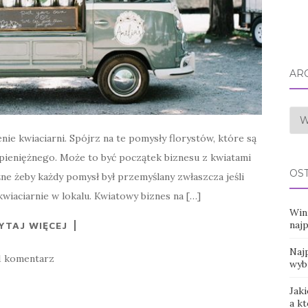
AR
Arc
e kwiaciarni. Spójrz na te pomysły florystów, które są
 pieniężnego. Może to być początek biznesu z kwiatami
OS
ne żeby każdy pomysł był przemyślany zwłaszcza jeśli
wiaciarnie w lokalu. Kwiatowy biznes na […]
Win
naj
YTAJ WIĘCEJ
Najp
1 komentarz
wyb
Jaki
a k