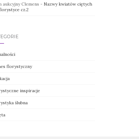
 aukcyjny Clemens
-
Nazwy kwiatów ciętych
lorystyce cz.2
TEGORIE
ualności
nes florystyczny
kacja
ystyczne inspiracje
ystyka ślubna
ęta