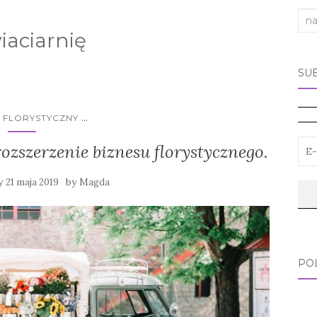
Sea
iaciarnię
for:
SU
...
S FLORYSTYCZNY
ozszerzenie biznesu florystycznego.
y
by
21 maja 2019
Magda
PO