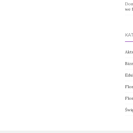
Dom
we f
KA
Akt
Biz
Edu
Flor
Flor
Świ