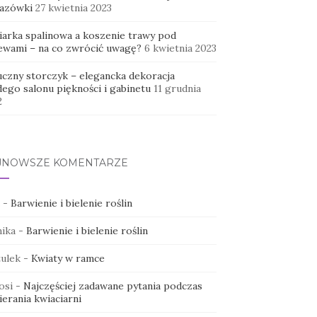
azówki
27 kwietnia 2023
iarka spalinowa a koszenie trawy pod
ewami – na co zwrócić uwagę?
6 kwietnia 2023
uczny storczyk – elegancka dekoracja
dego salonu piękności i gabinetu
11 grudnia
2
JNOWSZE KOMENTARZE
-
Barwienie i bielenie roślin
ika
-
Barwienie i bielenie roślin
ulek
-
Kwiaty w ramce
osi
-
Najczęściej zadawane pytania podczas
erania kwiaciarni