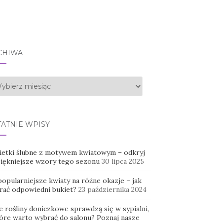
CHIWA
hiwa
TATNIE WPISY
ietki ślubne z motywem kwiatowym – odkryj
piękniejsze wzory tego sezonu
30 lipca 2025
opularniejsze kwiaty na różne okazje – jak
rać odpowiedni bukiet?
23 października 2024
e rośliny doniczkowe sprawdzą się w sypialni,
tóre warto wybrać do salonu? Poznaj nasze