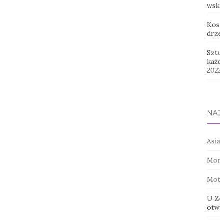
wsk
Kos
drz
Szt
każ
202
NA
Asia
Mon
Mot
U Z
otwi