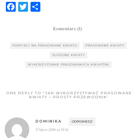
F
T
S
a
w
h
c
it
ar
Komentarz (1)
e
te
e
b
r
POMYSŁY NA PRASOWANE KWIATU
PRASOWANE KWIATY
o
SUSZONE KWIATY
o
WYKORZYSTANIE PRASOWANYCH KWIATÓW
k
ONE REPLY TO “JAK WYKORZYSTYWAĆ PRASOWANE
KWIATY – PROSTY PRZEWODNIK”
DOMINIKA
ODPOWIEDZ
17 lipca 2019 at 19:41