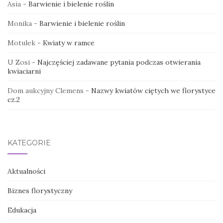
Asia
-
Barwienie i bielenie roślin
Monika
-
Barwienie i bielenie roślin
Motulek
-
Kwiaty w ramce
U Zosi
-
Najczęściej zadawane pytania podczas otwierania
kwiaciarni
Dom aukcyjny Clemens
-
Nazwy kwiatów ciętych we florystyce
cz.2
KATEGORIE
Aktualności
Biznes florystyczny
Edukacja