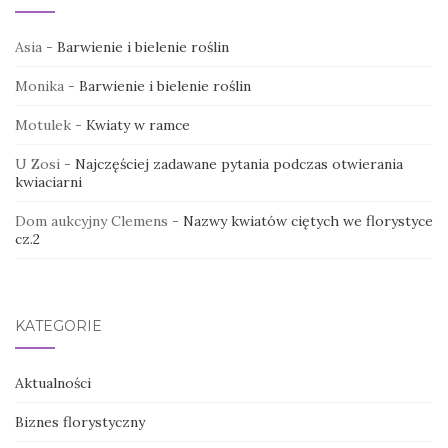
Asia
-
Barwienie i bielenie roślin
Monika
-
Barwienie i bielenie roślin
Motulek
-
Kwiaty w ramce
U Zosi
-
Najczęściej zadawane pytania podczas otwierania
kwiaciarni
Dom aukcyjny Clemens
-
Nazwy kwiatów ciętych we florystyce
cz.2
KATEGORIE
Aktualności
Biznes florystyczny