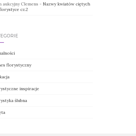
 aukcyjny Clemens
-
Nazwy kwiatów ciętych
lorystyce cz.2
TEGORIE
ualności
nes florystyczny
kacja
ystyczne inspiracje
ystyka ślubna
ęta