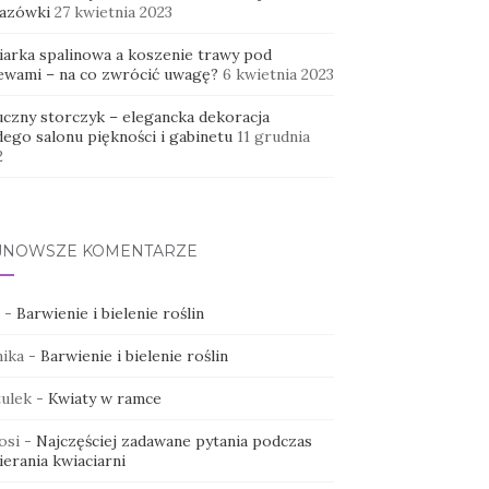
azówki
27 kwietnia 2023
iarka spalinowa a koszenie trawy pod
ewami – na co zwrócić uwagę?
6 kwietnia 2023
uczny storczyk – elegancka dekoracja
dego salonu piękności i gabinetu
11 grudnia
2
JNOWSZE KOMENTARZE
-
Barwienie i bielenie roślin
ika
-
Barwienie i bielenie roślin
ulek
-
Kwiaty w ramce
osi
-
Najczęściej zadawane pytania podczas
erania kwiaciarni