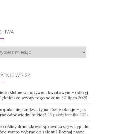
CHIWA
hiwa
TATNIE WPISY
ietki ślubne z motywem kwiatowym – odkryj
piękniejsze wzory tego sezonu
30 lipca 2025
opularniejsze kwiaty na różne okazje – jak
rać odpowiedni bukiet?
23 października 2024
e rośliny doniczkowe sprawdzą się w sypialni,
tóre warto wybrać do salonu? Poznaj nasze