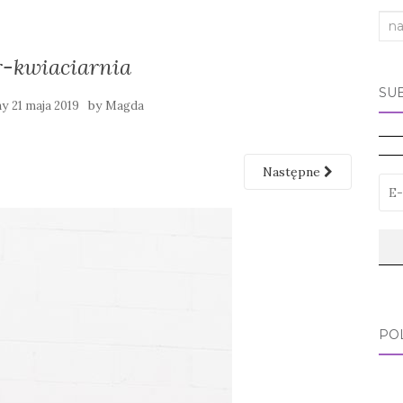
Sea
for:
-kwiaciarnia
SU
ny
by
21 maja 2019
Magda
Następne
PO