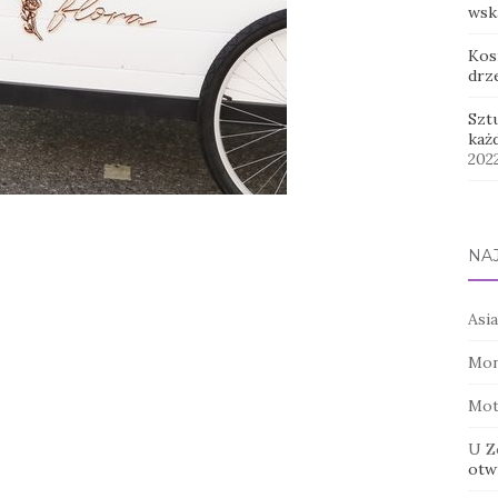
wsk
Kos
drz
Szt
każ
202
NA
Asia
Mon
Mot
U Z
otwi