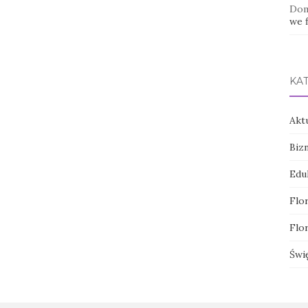
Dom
we f
KA
Akt
Biz
Edu
Flor
Flor
Świ