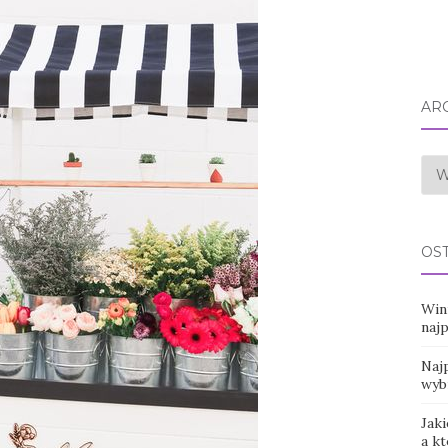
AR
Arc
OS
Win
naj
Najp
wyb
Jaki
a k