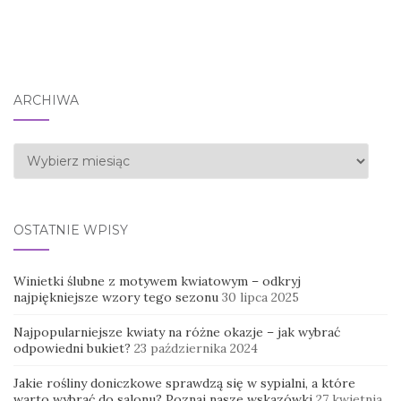
ARCHIWA
Archiwa
OSTATNIE WPISY
Winietki ślubne z motywem kwiatowym – odkryj
najpiękniejsze wzory tego sezonu
30 lipca 2025
Najpopularniejsze kwiaty na różne okazje – jak wybrać
odpowiedni bukiet?
23 października 2024
Jakie rośliny doniczkowe sprawdzą się w sypialni, a które
warto wybrać do salonu? Poznaj nasze wskazówki
27 kwietnia