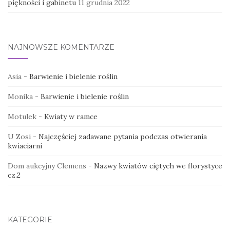
piękności i gabinetu
11 grudnia 2022
NAJNOWSZE KOMENTARZE
Asia
-
Barwienie i bielenie roślin
Monika
-
Barwienie i bielenie roślin
Motulek
-
Kwiaty w ramce
U Zosi
-
Najczęściej zadawane pytania podczas otwierania
kwiaciarni
Dom aukcyjny Clemens
-
Nazwy kwiatów ciętych we florystyce
cz.2
KATEGORIE