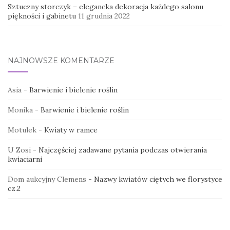
Sztuczny storczyk – elegancka dekoracja każdego salonu
piękności i gabinetu
11 grudnia 2022
NAJNOWSZE KOMENTARZE
Asia
-
Barwienie i bielenie roślin
Monika
-
Barwienie i bielenie roślin
Motulek
-
Kwiaty w ramce
U Zosi
-
Najczęściej zadawane pytania podczas otwierania
kwiaciarni
Dom aukcyjny Clemens
-
Nazwy kwiatów ciętych we florystyce
cz.2