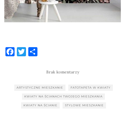
F
T
S
a
w
h
c
it
ar
Brak komentarzy
e
te
e
b
r
ARTYSTYCZNE MIESZKANIE
FATOTAPETA W KWIATY
o
KWIATY NA ŚCIANACH TWOJEGO MIESZKANIA
o
KWIATY NA ŚCIANIE
STYLOWE MIESZKANIE
k