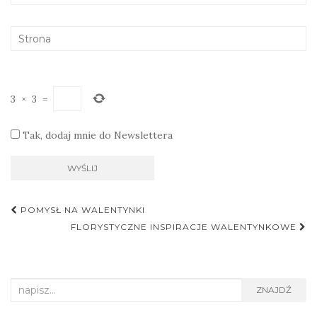
3
×
3
=
Tak, dodaj mnie do Newslettera
Nawigacja
POMYSŁ NA WALENTYNKI
postu
FLORYSTYCZNE INSPIRACJE WALENTYNKOWE
Search
ZNAJDŹ
for: