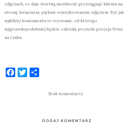
zdjęciach, co daje świetną możliwość przyciągnąć klienta na
stronę kwiaciarni, pięknie wystylizowanym zdjęciem. Być jak
najbliżej konsumenta to wyzwanie, od którego
najprawdopodobniej będzie zależała przyszła pozycja firmy
na rynku.
F
T
S
a
w
h
c
it
ar
Brak komentarzy
e
te
e
b
r
o
DODAJ KOMENTARZ
o