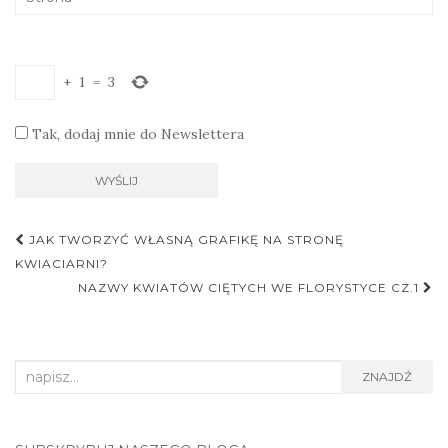
+
1
=
3
Tak, dodaj mnie do Newslettera
Nawigacja
JAK TWORZYĆ WŁASNĄ GRAFIKĘ NA STRONĘ
postu
KWIACIARNI?
NAZWY KWIATÓW CIĘTYCH WE FLORYSTYCE CZ.1
Search
ZNAJDŹ
for: