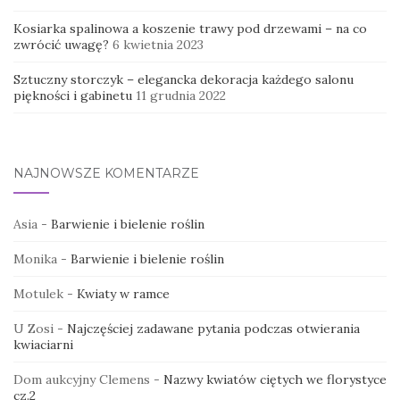
Kosiarka spalinowa a koszenie trawy pod drzewami – na co
zwrócić uwagę?
6 kwietnia 2023
Sztuczny storczyk – elegancka dekoracja każdego salonu
piękności i gabinetu
11 grudnia 2022
NAJNOWSZE KOMENTARZE
Asia
-
Barwienie i bielenie roślin
Monika
-
Barwienie i bielenie roślin
Motulek
-
Kwiaty w ramce
U Zosi
-
Najczęściej zadawane pytania podczas otwierania
kwiaciarni
Dom aukcyjny Clemens
-
Nazwy kwiatów ciętych we florystyce
cz.2