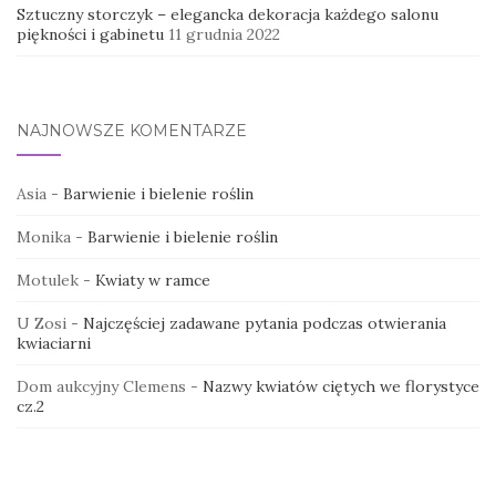
Sztuczny storczyk – elegancka dekoracja każdego salonu
piękności i gabinetu
11 grudnia 2022
NAJNOWSZE KOMENTARZE
Asia
-
Barwienie i bielenie roślin
Monika
-
Barwienie i bielenie roślin
Motulek
-
Kwiaty w ramce
U Zosi
-
Najczęściej zadawane pytania podczas otwierania
kwiaciarni
Dom aukcyjny Clemens
-
Nazwy kwiatów ciętych we florystyce
cz.2