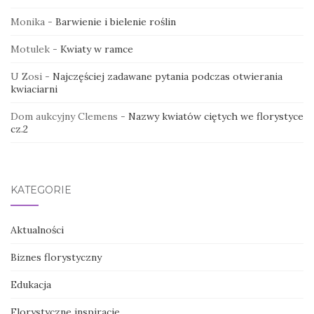
Monika
-
Barwienie i bielenie roślin
Motulek
-
Kwiaty w ramce
U Zosi
-
Najczęściej zadawane pytania podczas otwierania
kwiaciarni
Dom aukcyjny Clemens
-
Nazwy kwiatów ciętych we florystyce
cz.2
KATEGORIE
Aktualności
Biznes florystyczny
Edukacja
Florystyczne inspiracje