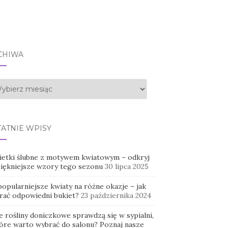
CHIWA
hiwa
TATNIE WPISY
ietki ślubne z motywem kwiatowym – odkryj
piękniejsze wzory tego sezonu
30 lipca 2025
opularniejsze kwiaty na różne okazje – jak
rać odpowiedni bukiet?
23 października 2024
e rośliny doniczkowe sprawdzą się w sypialni,
tóre warto wybrać do salonu? Poznaj nasze