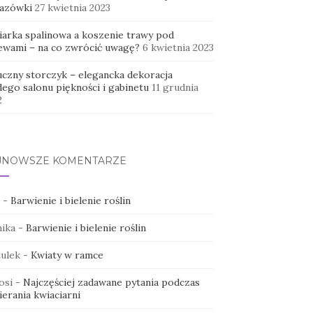
azówki
27 kwietnia 2023
iarka spalinowa a koszenie trawy pod
ewami – na co zwrócić uwagę?
6 kwietnia 2023
uczny storczyk – elegancka dekoracja
dego salonu piękności i gabinetu
11 grudnia
2
JNOWSZE KOMENTARZE
-
Barwienie i bielenie roślin
ika
-
Barwienie i bielenie roślin
ulek
-
Kwiaty w ramce
osi
-
Najczęściej zadawane pytania podczas
erania kwiaciarni