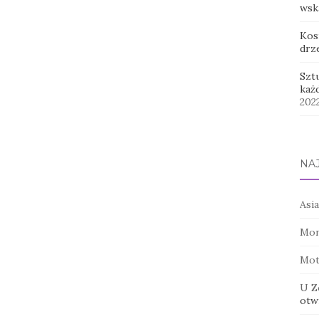
wsk
Kos
drz
Szt
każ
202
NA
Asia
Mon
Mot
U Z
otwi