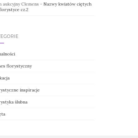
 aukcyjny Clemens
-
Nazwy kwiatów ciętych
lorystyce cz.2
TEGORIE
ualności
nes florystyczny
kacja
ystyczne inspiracje
ystyka ślubna
ęta