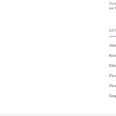
Dom
we f
KA
Akt
Biz
Edu
Flor
Flor
Świ