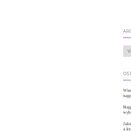
AR
Arc
OS
Win
naj
Najp
wyb
Jaki
a k