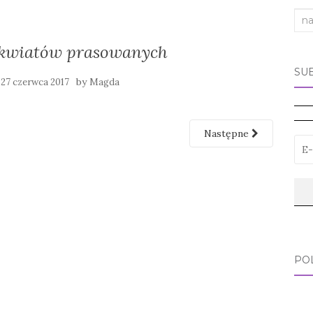
Sea
for:
 kwiatów prasowanych
SU
y
by
27 czerwca 2017
Magda
Następne
PO