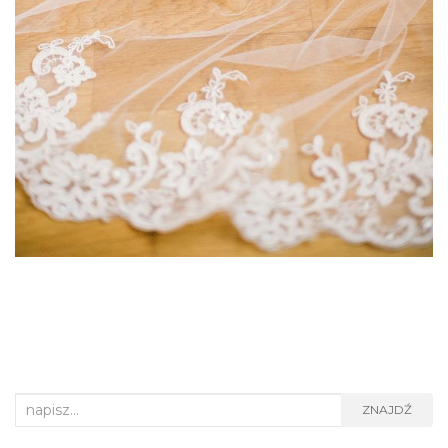
Search
ZNAJDŹ
for: