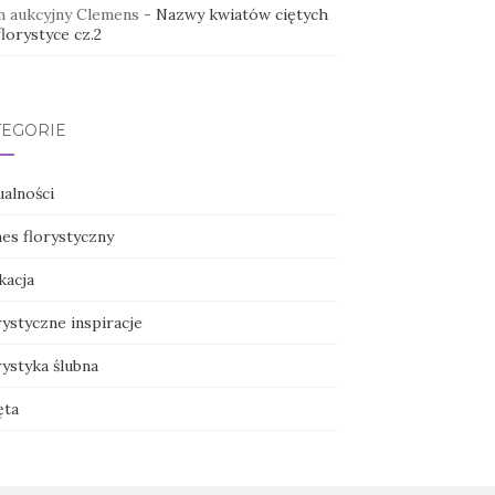
 aukcyjny Clemens
-
Nazwy kwiatów ciętych
lorystyce cz.2
TEGORIE
ualności
nes florystyczny
kacja
ystyczne inspiracje
ystyka ślubna
ęta