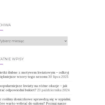
CHIWA
hiwa
TATNIE WPISY
ietki ślubne z motywem kwiatowym – odkryj
piękniejsze wzory tego sezonu
30 lipca 2025
opularniejsze kwiaty na różne okazje – jak
rać odpowiedni bukiet?
23 października 2024
e rośliny doniczkowe sprawdzą się w sypialni,
tóre warto wybrać do salonu? Poznaj nasze