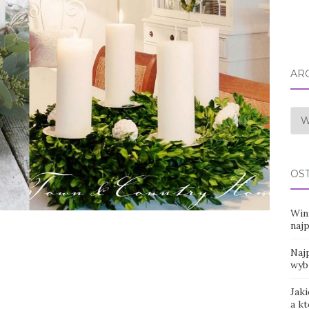
AR
Arc
OS
Win
naj
Najp
wyb
Jaki
a k