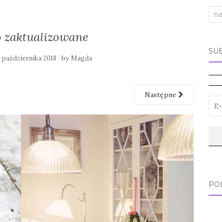
Sea
for:
o zaktualizowane
SU
by
 października 2018
Magda
Następne
PO