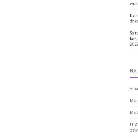
wsk
Kos
drz
Szt
każ
202
NA
Asia
Mon
Mot
U Z
otwi