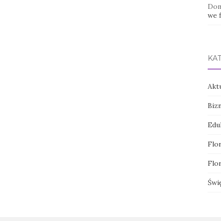
Dom
we f
KA
Akt
Biz
Edu
Flor
Flor
Świ