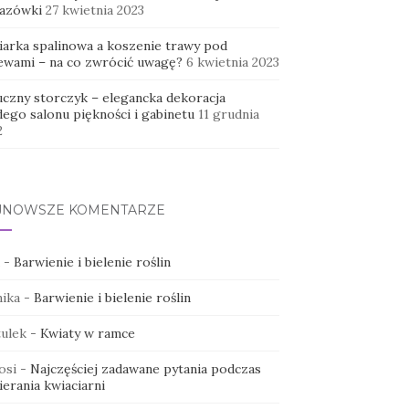
azówki
27 kwietnia 2023
iarka spalinowa a koszenie trawy pod
ewami – na co zwrócić uwagę?
6 kwietnia 2023
uczny storczyk – elegancka dekoracja
dego salonu piękności i gabinetu
11 grudnia
2
JNOWSZE KOMENTARZE
-
Barwienie i bielenie roślin
ika
-
Barwienie i bielenie roślin
ulek
-
Kwiaty w ramce
osi
-
Najczęściej zadawane pytania podczas
erania kwiaciarni