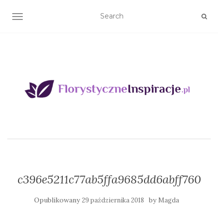
TOGGLE NAVIGATION
c396e5211c77ab5ffa9685dd6abff760
Opublikowany
by
29 października 2018
Magda