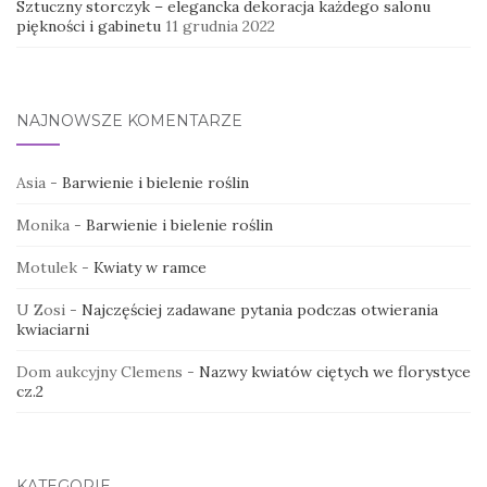
Sztuczny storczyk – elegancka dekoracja każdego salonu
piękności i gabinetu
11 grudnia 2022
NAJNOWSZE KOMENTARZE
Asia
-
Barwienie i bielenie roślin
Monika
-
Barwienie i bielenie roślin
Motulek
-
Kwiaty w ramce
U Zosi
-
Najczęściej zadawane pytania podczas otwierania
kwiaciarni
Dom aukcyjny Clemens
-
Nazwy kwiatów ciętych we florystyce
cz.2
KATEGORIE