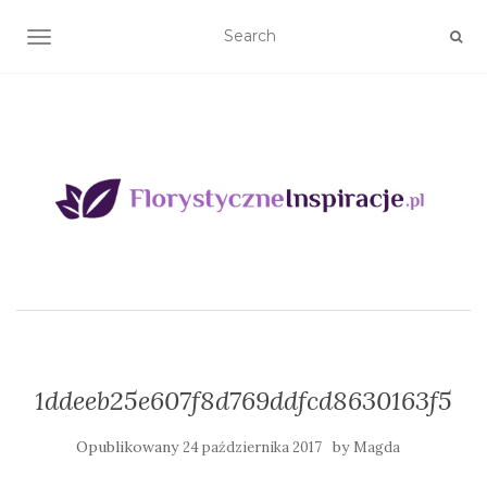
TOGGLE NAVIGATION
1ddeeb25e607f8d769ddfcd8630163f5
Opublikowany
by
24 października 2017
Magda