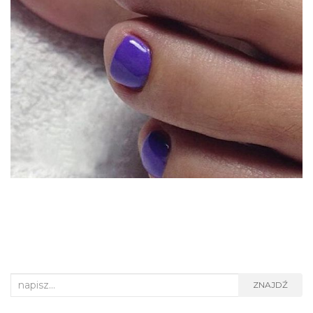
Search
ZNAJDŹ
for: