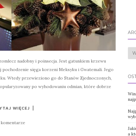
AR
Arc
zomlecz nadobny i poinsecja. Jest gatunkiem krzewu
j pochodzenie sięga korzeni Meksyku i Gwatemali. Jego
OS
ieku. Wtedy przewieziono go do Stanów Zjednoczonych,
 Spopularyzowany po wyhodowaniu odmian, które dobrze
Win
naj
YTAJ WIĘCEJ
Najp
wyb
 komentarze
Jaki
a k