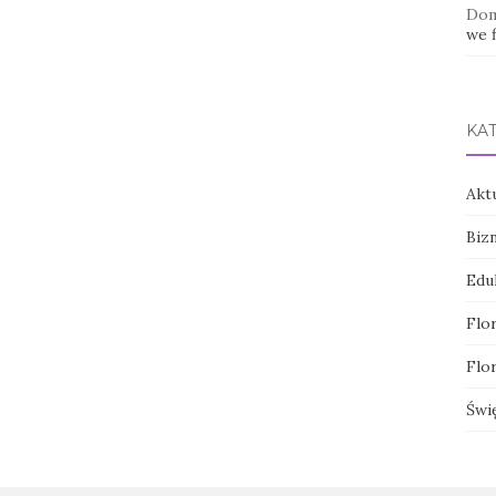
Dom
we f
KA
Akt
Biz
Edu
Flor
Flor
Świ