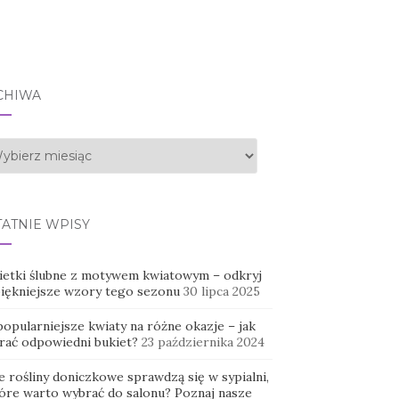
CHIWA
hiwa
TATNIE WPISY
ietki ślubne z motywem kwiatowym – odkryj
piękniejsze wzory tego sezonu
30 lipca 2025
opularniejsze kwiaty na różne okazje – jak
rać odpowiedni bukiet?
23 października 2024
e rośliny doniczkowe sprawdzą się w sypialni,
tóre warto wybrać do salonu? Poznaj nasze