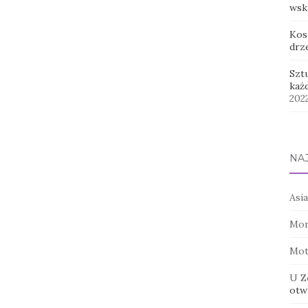
wsk
Kos
drz
Szt
każ
202
NA
Asia
Mon
Mot
U Z
otwi