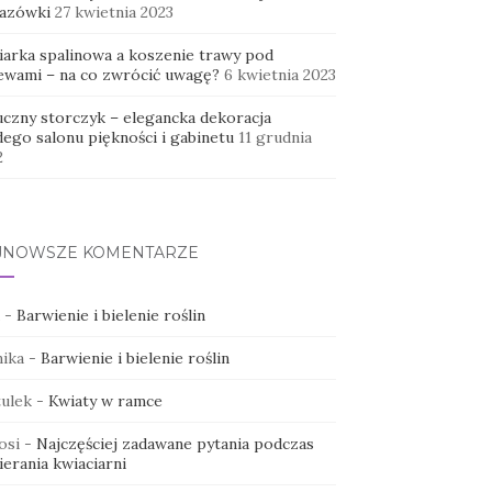
azówki
27 kwietnia 2023
iarka spalinowa a koszenie trawy pod
ewami – na co zwrócić uwagę?
6 kwietnia 2023
uczny storczyk – elegancka dekoracja
dego salonu piękności i gabinetu
11 grudnia
2
JNOWSZE KOMENTARZE
-
Barwienie i bielenie roślin
ika
-
Barwienie i bielenie roślin
ulek
-
Kwiaty w ramce
osi
-
Najczęściej zadawane pytania podczas
erania kwiaciarni