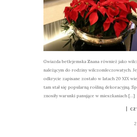
Gwiazda betlejemska Znana również jako wilc
należącym do rodziny wilczomleczowatych. Je
odkrycie zapisane zostało w latach 20 XIX w
tam stał się popularną rośliną dekoracyjną.
znosiły warunki panujące w mieszkaniach […]
CZ
2