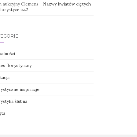
 aukcyjny Clemens
-
Nazwy kwiatów ciętych
lorystyce cz.2
TEGORIE
ualności
nes florystyczny
kacja
ystyczne inspiracje
ystyka ślubna
ęta