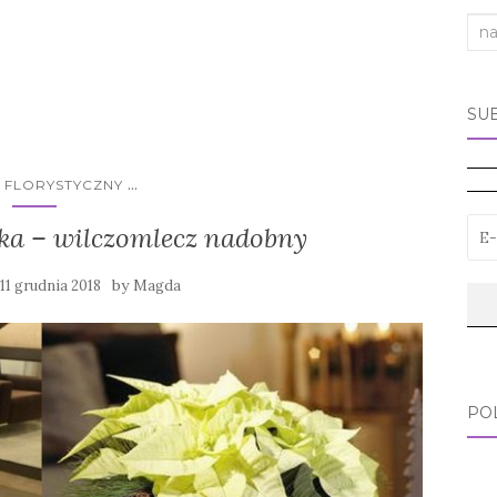
Sea
for:
SU
...
S FLORYSTYCZNY
ka – wilczomlecz nadobny
by
11 grudnia 2018
Magda
PO