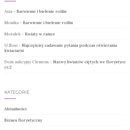
Asia
-
Barwienie i bielenie roślin
Monika
-
Barwienie i bielenie roślin
Motulek
-
Kwiaty w ramce
U Zosi
-
Najczęściej zadawane pytania podczas otwierania
kwiaciarni
Dom aukcyjny Clemens
-
Nazwy kwiatów ciętych we florystyce
cz.2
KATEGORIE
Aktualności
Biznes florystyczny