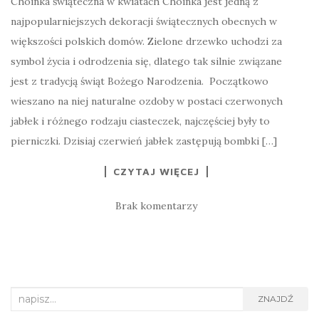
Choinka świąteczna w kwiatach Choinka jest jedną z
najpopularniejszych dekoracji świątecznych obecnych w
większości polskich domów. Zielone drzewko uchodzi za
symbol życia i odrodzenia się, dlatego tak silnie związane
jest z tradycją świąt Bożego Narodzenia. Początkowo
wieszano na niej naturalne ozdoby w postaci czerwonych
jabłek i różnego rodzaju ciasteczek, najczęściej były to
pierniczki. Dzisiaj czerwień jabłek zastępują bombki […]
CZYTAJ WIĘCEJ
Brak komentarzy
Search
ZNAJDŹ
for: