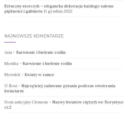
Sztuczny storczyk – elegancka dekoracja każdego salonu
piękności i gabinetu
11 grudnia 2022
NAJNOWSZE KOMENTARZE
Asia
-
Barwienie i bielenie roślin
Monika
-
Barwienie i bielenie roślin
Motulek
-
Kwiaty w ramce
U Zosi
-
Najczęściej zadawane pytania podczas otwierania
kwiaciarni
Dom aukcyjny Clemens
-
Nazwy kwiatów ciętych we florystyce
cz.2