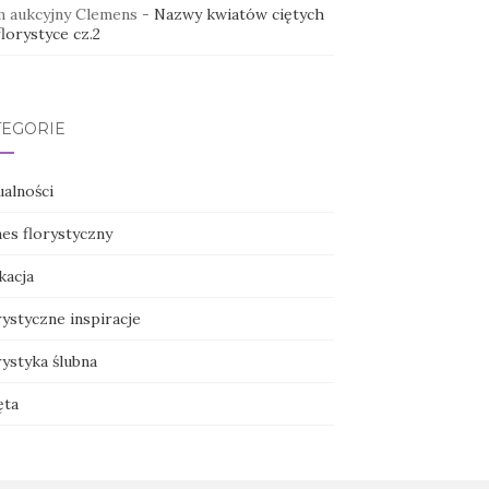
 aukcyjny Clemens
-
Nazwy kwiatów ciętych
lorystyce cz.2
TEGORIE
ualności
nes florystyczny
kacja
ystyczne inspiracje
ystyka ślubna
ęta