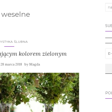
Sea
 weselne
for:
SU
YSTYKA ŚLUBNA
ającym kolorem zielonym
y
by
28 marca 2018
Magda
PO