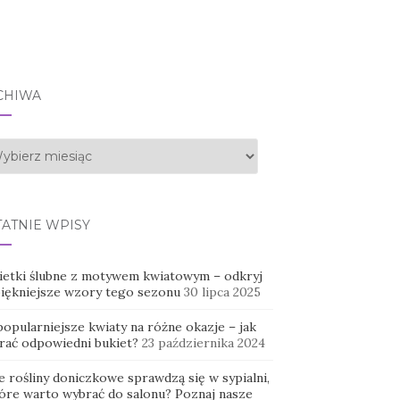
CHIWA
hiwa
TATNIE WPISY
ietki ślubne z motywem kwiatowym – odkryj
piękniejsze wzory tego sezonu
30 lipca 2025
opularniejsze kwiaty na różne okazje – jak
rać odpowiedni bukiet?
23 października 2024
e rośliny doniczkowe sprawdzą się w sypialni,
tóre warto wybrać do salonu? Poznaj nasze