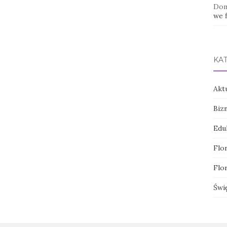
Dom
we f
KA
Akt
Biz
Edu
Flor
Flor
Świ