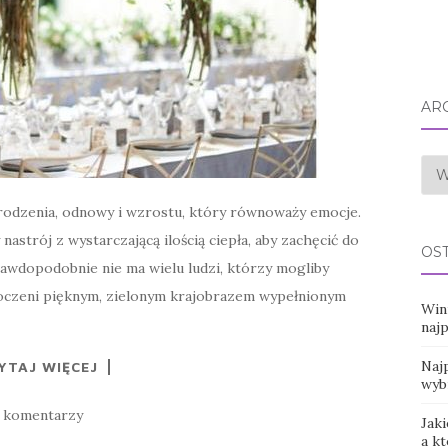
AR
Arc
drodzenia, odnowy i wzrostu, który równoważy emocje.
astrój z wystarczającą ilością ciepła, aby zachęcić do
OS
rawdopodobnie nie ma wielu ludzi, którzy mogliby
ytłoczeni pięknym, zielonym krajobrazem wypełnionym
Win
naj
Najp
YTAJ WIĘCEJ
wyb
 komentarzy
Jaki
a k