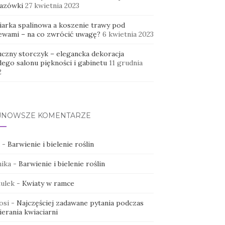
azówki
27 kwietnia 2023
iarka spalinowa a koszenie trawy pod
ewami – na co zwrócić uwagę?
6 kwietnia 2023
uczny storczyk – elegancka dekoracja
dego salonu piękności i gabinetu
11 grudnia
2
JNOWSZE KOMENTARZE
-
Barwienie i bielenie roślin
ika
-
Barwienie i bielenie roślin
ulek
-
Kwiaty w ramce
osi
-
Najczęściej zadawane pytania podczas
erania kwiaciarni