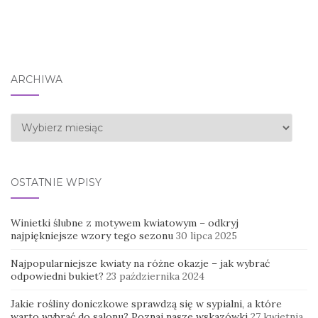
ARCHIWA
Archiwa
OSTATNIE WPISY
Winietki ślubne z motywem kwiatowym – odkryj
najpiękniejsze wzory tego sezonu
30 lipca 2025
Najpopularniejsze kwiaty na różne okazje – jak wybrać
odpowiedni bukiet?
23 października 2024
Jakie rośliny doniczkowe sprawdzą się w sypialni, a które
warto wybrać do salonu? Poznaj nasze wskazówki
27 kwietnia