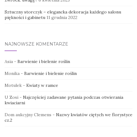
Sztuczny storczyk – elegancka dekoracja każdego salonu
piękności i gabinetu
11 grudnia 2022
NAJNOWSZE KOMENTARZE
Asia
-
Barwienie i bielenie roślin
Monika
-
Barwienie i bielenie roślin
Motulek
-
Kwiaty w ramce
U Zosi
-
Najczęściej zadawane pytania podczas otwierania
kwiaciarni
Dom aukcyjny Clemens
-
Nazwy kwiatów ciętych we florystyce
cz.2