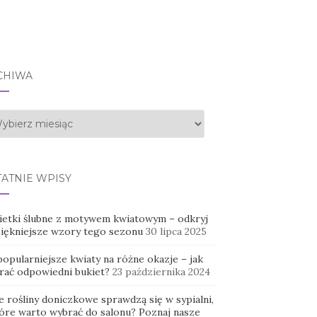
CHIWA
hiwa
TATNIE WPISY
ietki ślubne z motywem kwiatowym – odkryj
piękniejsze wzory tego sezonu
30 lipca 2025
opularniejsze kwiaty na różne okazje – jak
rać odpowiedni bukiet?
23 października 2024
e rośliny doniczkowe sprawdzą się w sypialni,
tóre warto wybrać do salonu? Poznaj nasze