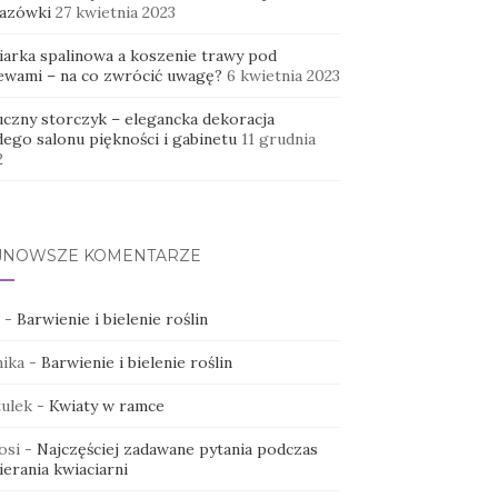
azówki
27 kwietnia 2023
iarka spalinowa a koszenie trawy pod
ewami – na co zwrócić uwagę?
6 kwietnia 2023
uczny storczyk – elegancka dekoracja
dego salonu piękności i gabinetu
11 grudnia
2
JNOWSZE KOMENTARZE
-
Barwienie i bielenie roślin
ika
-
Barwienie i bielenie roślin
ulek
-
Kwiaty w ramce
osi
-
Najczęściej zadawane pytania podczas
erania kwiaciarni