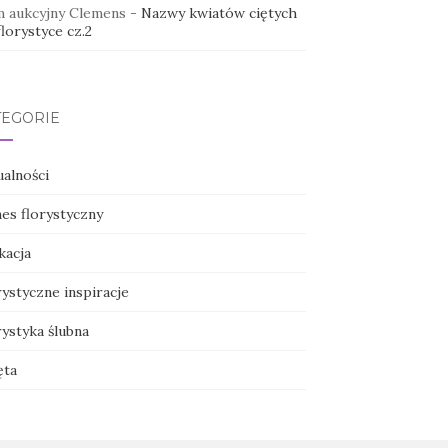
 aukcyjny Clemens
-
Nazwy kwiatów ciętych
lorystyce cz.2
TEGORIE
ualności
nes florystyczny
kacja
ystyczne inspiracje
ystyka ślubna
ęta