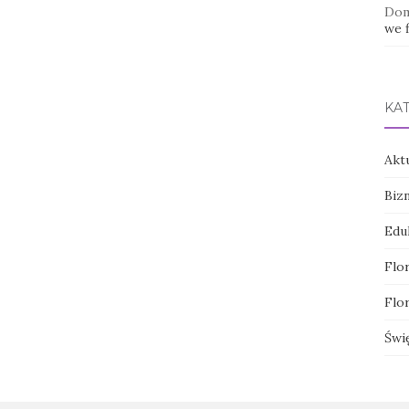
Dom
we f
KA
Akt
Biz
Edu
Flor
Flor
Świ