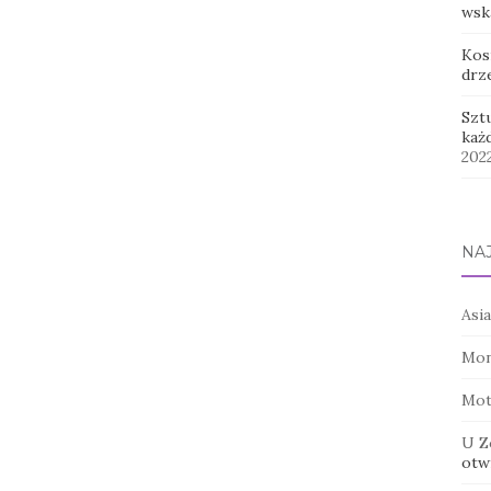
wsk
Kos
drz
Szt
każ
202
NA
Asia
Mon
Mot
U Z
otwi