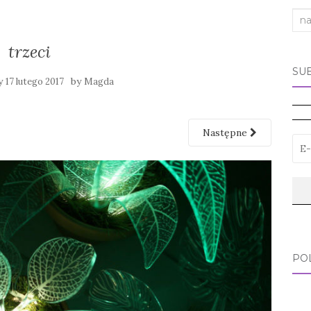
Sea
for:
trzeci
SU
ny
by
17 lutego 2017
Magda
Następne
PO