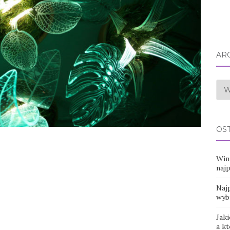
AR
Arc
OS
Win
naj
Najp
wyb
Jaki
a k