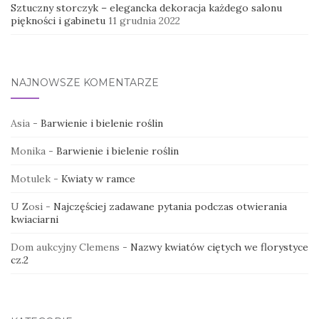
Sztuczny storczyk – elegancka dekoracja każdego salonu
piękności i gabinetu
11 grudnia 2022
NAJNOWSZE KOMENTARZE
Asia
-
Barwienie i bielenie roślin
Monika
-
Barwienie i bielenie roślin
Motulek
-
Kwiaty w ramce
U Zosi
-
Najczęściej zadawane pytania podczas otwierania
kwiaciarni
Dom aukcyjny Clemens
-
Nazwy kwiatów ciętych we florystyce
cz.2