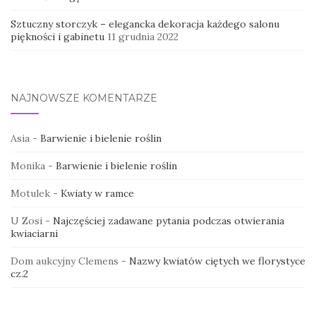
Sztuczny storczyk – elegancka dekoracja każdego salonu
piękności i gabinetu
11 grudnia 2022
NAJNOWSZE KOMENTARZE
Asia
-
Barwienie i bielenie roślin
Monika
-
Barwienie i bielenie roślin
Motulek
-
Kwiaty w ramce
U Zosi
-
Najczęściej zadawane pytania podczas otwierania
kwiaciarni
Dom aukcyjny Clemens
-
Nazwy kwiatów ciętych we florystyce
cz.2