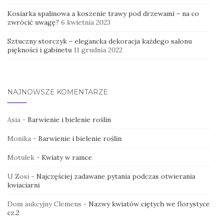
Kosiarka spalinowa a koszenie trawy pod drzewami – na co
zwrócić uwagę?
6 kwietnia 2023
Sztuczny storczyk – elegancka dekoracja każdego salonu
piękności i gabinetu
11 grudnia 2022
NAJNOWSZE KOMENTARZE
Asia
-
Barwienie i bielenie roślin
Monika
-
Barwienie i bielenie roślin
Motulek
-
Kwiaty w ramce
U Zosi
-
Najczęściej zadawane pytania podczas otwierania
kwiaciarni
Dom aukcyjny Clemens
-
Nazwy kwiatów ciętych we florystyce
cz.2