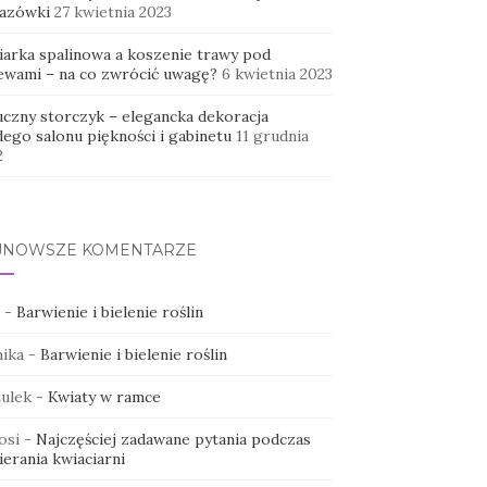
azówki
27 kwietnia 2023
iarka spalinowa a koszenie trawy pod
ewami – na co zwrócić uwagę?
6 kwietnia 2023
uczny storczyk – elegancka dekoracja
dego salonu piękności i gabinetu
11 grudnia
2
JNOWSZE KOMENTARZE
-
Barwienie i bielenie roślin
ika
-
Barwienie i bielenie roślin
ulek
-
Kwiaty w ramce
osi
-
Najczęściej zadawane pytania podczas
erania kwiaciarni