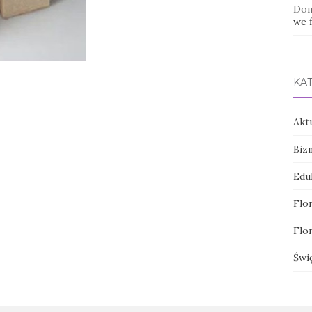
Dom
we f
KA
Akt
Biz
Edu
Flor
Flor
Świ