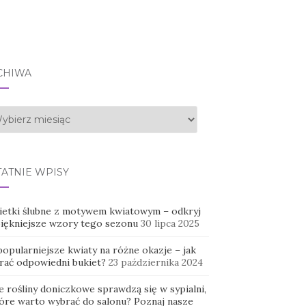
CHIWA
hiwa
TATNIE WPISY
ietki ślubne z motywem kwiatowym – odkryj
piękniejsze wzory tego sezonu
30 lipca 2025
opularniejsze kwiaty na różne okazje – jak
rać odpowiedni bukiet?
23 października 2024
e rośliny doniczkowe sprawdzą się w sypialni,
tóre warto wybrać do salonu? Poznaj nasze