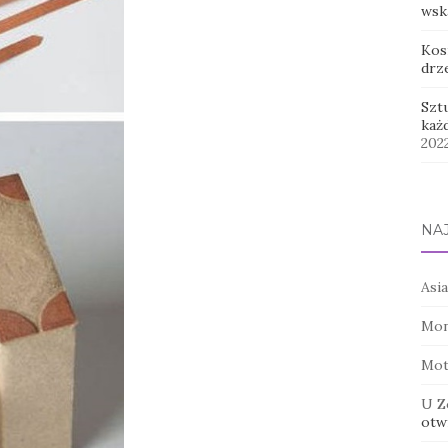
wsk
Kos
drz
Szt
każ
202
NA
Asia
Mon
Mot
U Z
otwi