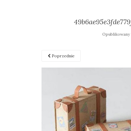
49b6ae95e3fde779
Opublikowan
Poprzednie