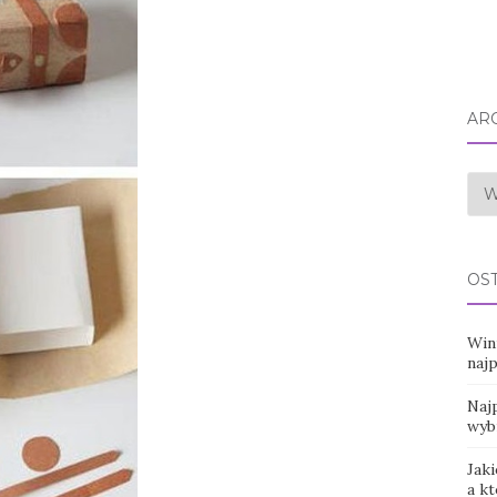
AR
Arc
OS
Win
naj
Najp
wyb
Jaki
a k