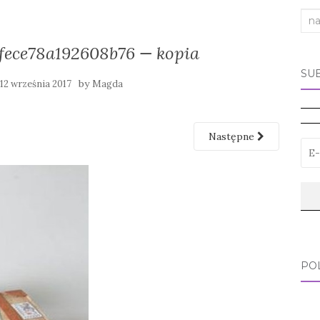
Sea
for:
fece78a192608b76 — kopia
SU
y
by
12 września 2017
Magda
Następne
PO