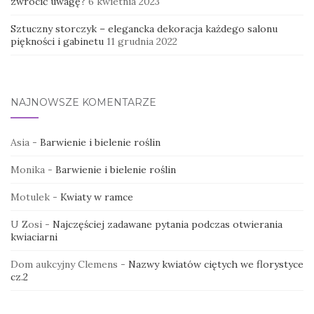
zwrócić uwagę?
6 kwietnia 2023
Sztuczny storczyk – elegancka dekoracja każdego salonu
piękności i gabinetu
11 grudnia 2022
NAJNOWSZE KOMENTARZE
Asia
-
Barwienie i bielenie roślin
Monika
-
Barwienie i bielenie roślin
Motulek
-
Kwiaty w ramce
U Zosi
-
Najczęściej zadawane pytania podczas otwierania
kwiaciarni
Dom aukcyjny Clemens
-
Nazwy kwiatów ciętych we florystyce
cz.2