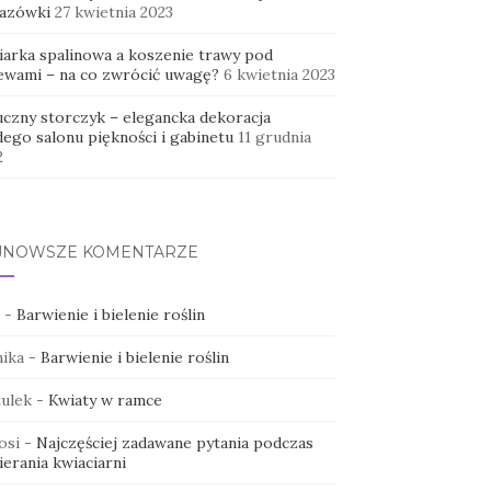
azówki
27 kwietnia 2023
iarka spalinowa a koszenie trawy pod
ewami – na co zwrócić uwagę?
6 kwietnia 2023
uczny storczyk – elegancka dekoracja
dego salonu piękności i gabinetu
11 grudnia
2
JNOWSZE KOMENTARZE
-
Barwienie i bielenie roślin
ika
-
Barwienie i bielenie roślin
ulek
-
Kwiaty w ramce
osi
-
Najczęściej zadawane pytania podczas
erania kwiaciarni