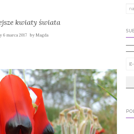
Sea
for:
jsze kwiaty świata
SU
ny
by
6 marca 2017
Magda
PO