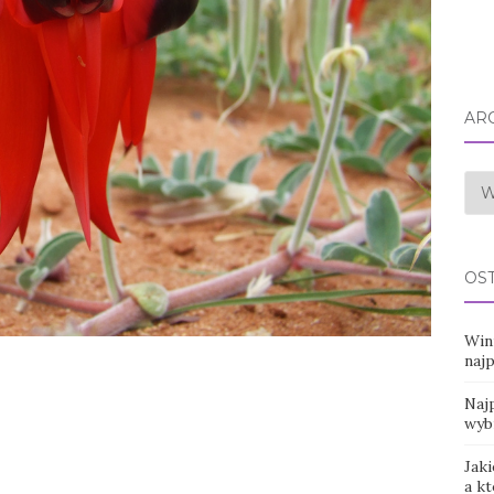
AR
Arc
OS
Win
naj
Najp
wyb
Jaki
a k