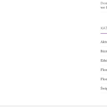
Dom
we f
KA
Akt
Biz
Edu
Flor
Flor
Świ