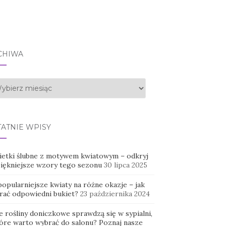
CHIWA
hiwa
TATNIE WPISY
ietki ślubne z motywem kwiatowym – odkryj
piękniejsze wzory tego sezonu
30 lipca 2025
opularniejsze kwiaty na różne okazje – jak
rać odpowiedni bukiet?
23 października 2024
e rośliny doniczkowe sprawdzą się w sypialni,
tóre warto wybrać do salonu? Poznaj nasze