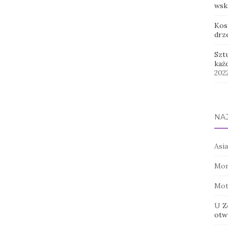
wsk
Kos
drz
Szt
każ
202
NA
Asia
Mon
Mot
U Z
otwi