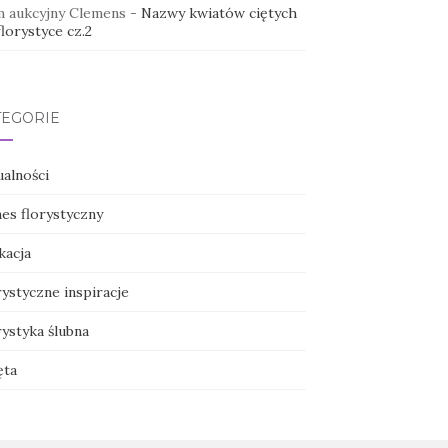
 aukcyjny Clemens
-
Nazwy kwiatów ciętych
lorystyce cz.2
TEGORIE
ualności
nes florystyczny
kacja
ystyczne inspiracje
ystyka ślubna
ęta