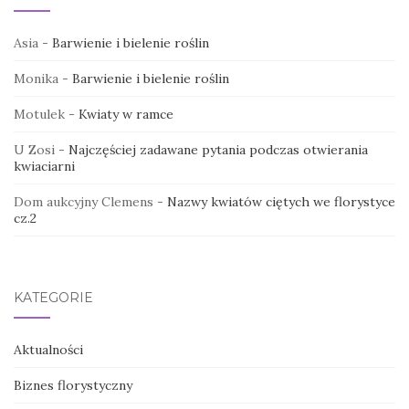
Asia
-
Barwienie i bielenie roślin
Monika
-
Barwienie i bielenie roślin
Motulek
-
Kwiaty w ramce
U Zosi
-
Najczęściej zadawane pytania podczas otwierania
kwiaciarni
Dom aukcyjny Clemens
-
Nazwy kwiatów ciętych we florystyce
cz.2
KATEGORIE
Aktualności
Biznes florystyczny