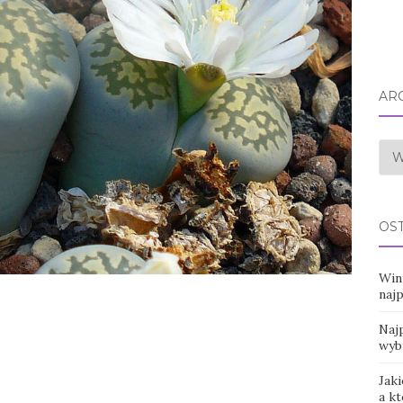
AR
Arc
OS
Win
naj
Najp
wyb
Jaki
a k