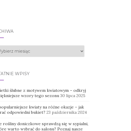
CHIWA
hiwa
TATNIE WPISY
ietki ślubne z motywem kwiatowym – odkryj
piękniejsze wzory tego sezonu
30 lipca 2025
opularniejsze kwiaty na różne okazje – jak
rać odpowiedni bukiet?
23 października 2024
e rośliny doniczkowe sprawdzą się w sypialni,
tóre warto wybrać do salonu? Poznaj nasze