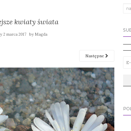
Sea
for:
jsze kwiaty świata
SU
ny
by
2 marca 2017
Magda
Następne
PO