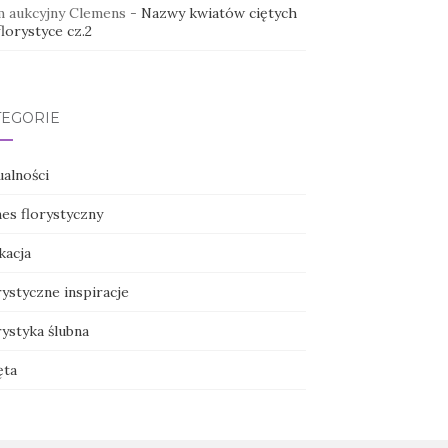
 aukcyjny Clemens
-
Nazwy kwiatów ciętych
lorystyce cz.2
TEGORIE
ualności
nes florystyczny
kacja
ystyczne inspiracje
ystyka ślubna
ęta