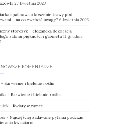
azówki
27 kwietnia 2023
iarka spalinowa a koszenie trawy pod
ewami – na co zwrócić uwagę?
6 kwietnia 2023
uczny storczyk – elegancka dekoracja
dego salonu piękności i gabinetu
11 grudnia
2
JNOWSZE KOMENTARZE
-
Barwienie i bielenie roślin
ika
-
Barwienie i bielenie roślin
ulek
-
Kwiaty w ramce
osi
-
Najczęściej zadawane pytania podczas
erania kwiaciarni