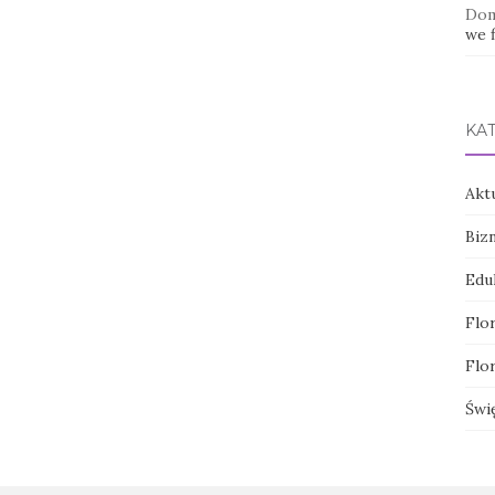
Dom
we f
KA
Akt
Biz
Edu
Flor
Flor
Świ