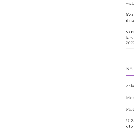
wsk
Kos
drz
Szt
każ
202
NA
Asia
Mon
Mot
U Z
otwi