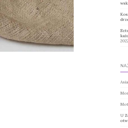
wsk
Kos
drz
Szt
każ
202
NA
Asia
Mon
Mot
U Z
otwi