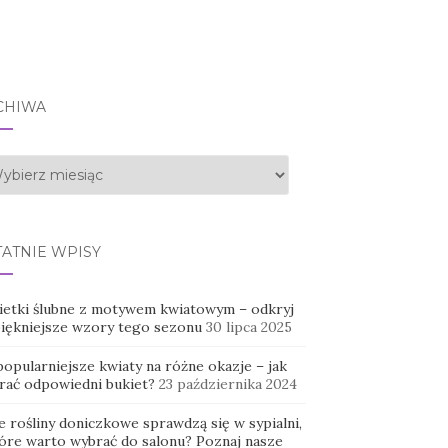
CHIWA
hiwa
TATNIE WPISY
ietki ślubne z motywem kwiatowym – odkryj
piękniejsze wzory tego sezonu
30 lipca 2025
opularniejsze kwiaty na różne okazje – jak
rać odpowiedni bukiet?
23 października 2024
e rośliny doniczkowe sprawdzą się w sypialni,
tóre warto wybrać do salonu? Poznaj nasze