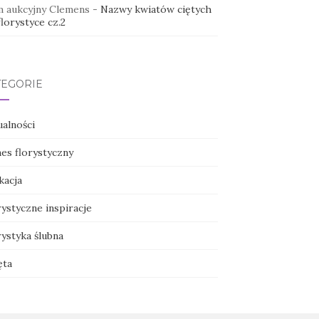
 aukcyjny Clemens
-
Nazwy kwiatów ciętych
lorystyce cz.2
TEGORIE
ualności
nes florystyczny
kacja
ystyczne inspiracje
ystyka ślubna
ęta