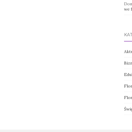
Dom
we f
KA
Akt
Biz
Edu
Flor
Flor
Świ