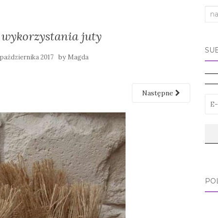
Sea
for:
 wykorzystania juty
SU
by
 października 2017
Magda
Następne
PO