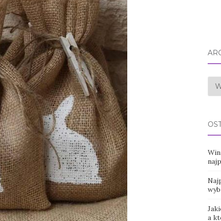
AR
Arc
OS
Win
naj
Najp
wyb
Jaki
a k