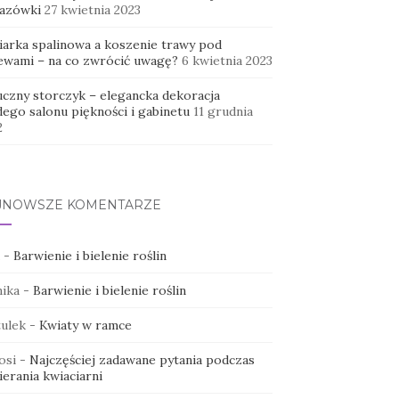
azówki
27 kwietnia 2023
iarka spalinowa a koszenie trawy pod
ewami – na co zwrócić uwagę?
6 kwietnia 2023
uczny storczyk – elegancka dekoracja
dego salonu piękności i gabinetu
11 grudnia
2
JNOWSZE KOMENTARZE
-
Barwienie i bielenie roślin
ika
-
Barwienie i bielenie roślin
ulek
-
Kwiaty w ramce
osi
-
Najczęściej zadawane pytania podczas
erania kwiaciarni