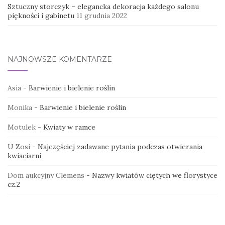
Sztuczny storczyk – elegancka dekoracja każdego salonu
piękności i gabinetu
11 grudnia 2022
NAJNOWSZE KOMENTARZE
Asia
-
Barwienie i bielenie roślin
Monika
-
Barwienie i bielenie roślin
Motulek
-
Kwiaty w ramce
U Zosi
-
Najczęściej zadawane pytania podczas otwierania
kwiaciarni
Dom aukcyjny Clemens
-
Nazwy kwiatów ciętych we florystyce
cz.2