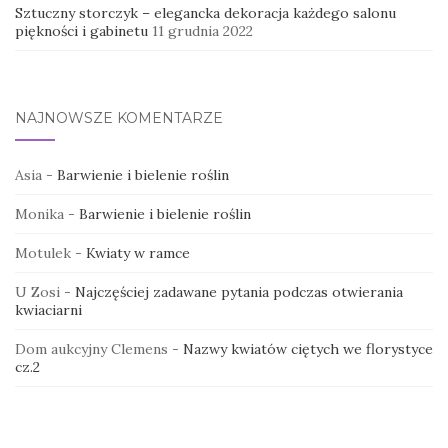
Sztuczny storczyk – elegancka dekoracja każdego salonu
piękności i gabinetu
11 grudnia 2022
NAJNOWSZE KOMENTARZE
Asia
-
Barwienie i bielenie roślin
Monika
-
Barwienie i bielenie roślin
Motulek
-
Kwiaty w ramce
U Zosi
-
Najczęściej zadawane pytania podczas otwierania
kwiaciarni
Dom aukcyjny Clemens
-
Nazwy kwiatów ciętych we florystyce
cz.2