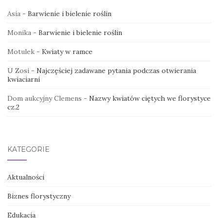
Asia
-
Barwienie i bielenie roślin
Monika
-
Barwienie i bielenie roślin
Motulek
-
Kwiaty w ramce
U Zosi
-
Najczęściej zadawane pytania podczas otwierania
kwiaciarni
Dom aukcyjny Clemens
-
Nazwy kwiatów ciętych we florystyce
cz.2
KATEGORIE
Aktualności
Biznes florystyczny
Edukacja