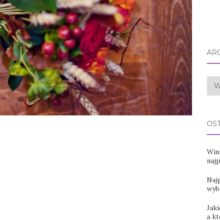
AR
Arc
OS
Win
naj
Najp
wyb
Jaki
a k