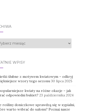
CHIWA
hiwa
TATNIE WPISY
ietki ślubne z motywem kwiatowym – odkryj
piękniejsze wzory tego sezonu
30 lipca 2025
opularniejsze kwiaty na różne okazje – jak
rać odpowiedni bukiet?
23 października 2024
e rośliny doniczkowe sprawdzą się w sypialni,
tóre warto wybrać do salonu? Poznaj nasze