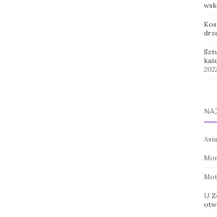
wsk
Kos
drz
Szt
każ
202
NA
Asia
Mon
Mot
U Z
otwi