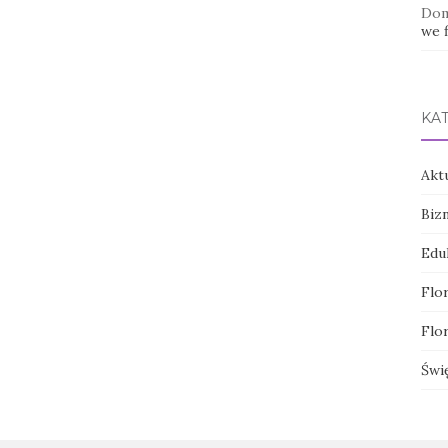
Dom
we f
KA
Akt
Biz
Edu
Flor
Flor
Świ