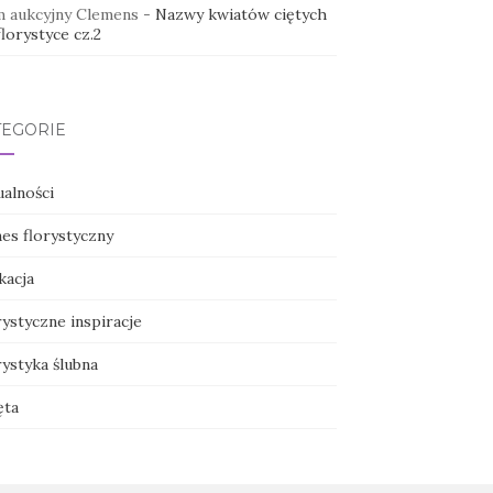
 aukcyjny Clemens
-
Nazwy kwiatów ciętych
lorystyce cz.2
TEGORIE
ualności
nes florystyczny
kacja
ystyczne inspiracje
ystyka ślubna
ęta