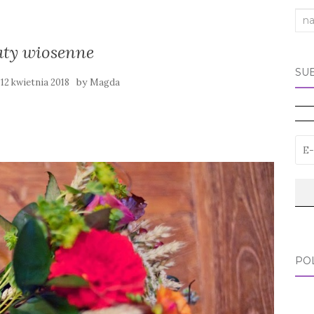
Sea
for:
ty wiosenne
SU
y
by
12 kwietnia 2018
Magda
PO