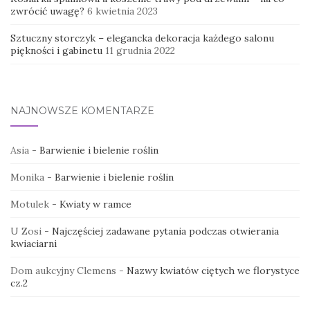
zwrócić uwagę?
6 kwietnia 2023
Sztuczny storczyk – elegancka dekoracja każdego salonu
piękności i gabinetu
11 grudnia 2022
NAJNOWSZE KOMENTARZE
Asia
-
Barwienie i bielenie roślin
Monika
-
Barwienie i bielenie roślin
Motulek
-
Kwiaty w ramce
U Zosi
-
Najczęściej zadawane pytania podczas otwierania
kwiaciarni
Dom aukcyjny Clemens
-
Nazwy kwiatów ciętych we florystyce
cz.2