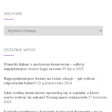
ARCHIWA
Archiwa
OSTATNIE WPISY
Winietki ślubne z motywem kwiatowym – odkryj
najpiękniejsze wzory tego sezonu
30 lipca 2025
Najpopularniejsze kwiaty na różne okazje – jak wybrać
odpowiedni bukiet?
23 października 2024
Jakie rośliny doniczkowe sprawdzą się w sypialni, a które
warto wybrać do salonu? Poznaj nasze wskazówki
27 kwietnia
2023
Kosiarka spalinowa a koszenie trawy pod drzewami – na co