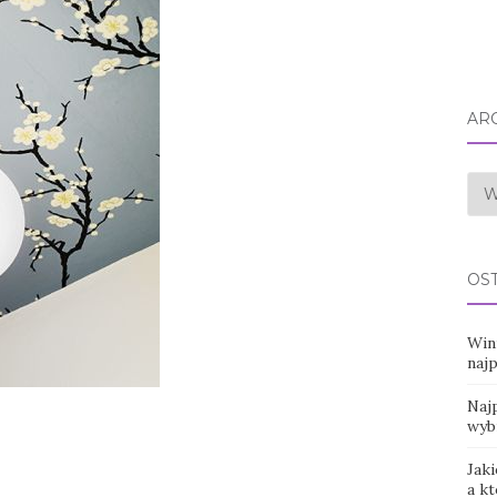
AR
Arc
OS
Win
naj
Najp
wyb
Jaki
a k