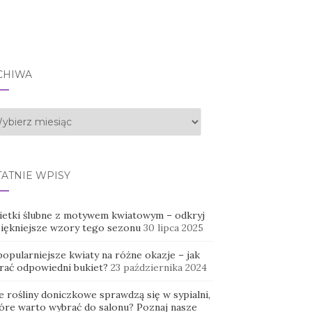
CHIWA
hiwa
TATNIE WPISY
ietki ślubne z motywem kwiatowym – odkryj
piękniejsze wzory tego sezonu
30 lipca 2025
opularniejsze kwiaty na różne okazje – jak
rać odpowiedni bukiet?
23 października 2024
e rośliny doniczkowe sprawdzą się w sypialni,
tóre warto wybrać do salonu? Poznaj nasze