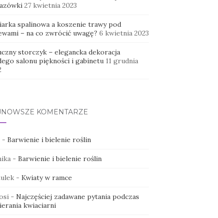
azówki
27 kwietnia 2023
iarka spalinowa a koszenie trawy pod
ewami – na co zwrócić uwagę?
6 kwietnia 2023
uczny storczyk – elegancka dekoracja
dego salonu piękności i gabinetu
11 grudnia
2
JNOWSZE KOMENTARZE
-
Barwienie i bielenie roślin
ika
-
Barwienie i bielenie roślin
ulek
-
Kwiaty w ramce
osi
-
Najczęściej zadawane pytania podczas
erania kwiaciarni