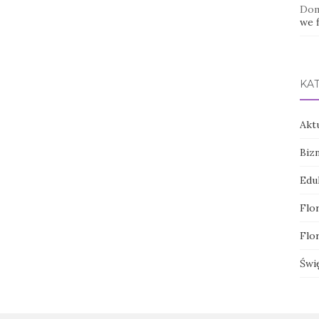
Dom
we f
KA
Akt
Biz
Edu
Flor
Flor
Świ