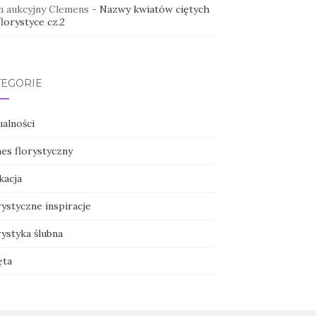
 aukcyjny Clemens
-
Nazwy kwiatów ciętych
lorystyce cz.2
TEGORIE
ualności
nes florystyczny
kacja
ystyczne inspiracje
ystyka ślubna
ęta