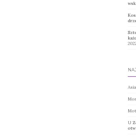
wsk
Kos
drz
Szt
każ
202
NA
Asia
Mon
Mot
U Z
otwi