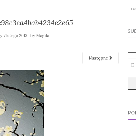
Sea
for:
c98c3ea4bab4234e2e65
SU
ny
by
7 lutego 2018
Magda
Następne
PO