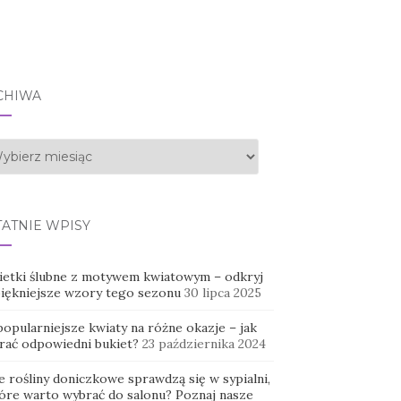
CHIWA
hiwa
TATNIE WPISY
ietki ślubne z motywem kwiatowym – odkryj
piękniejsze wzory tego sezonu
30 lipca 2025
opularniejsze kwiaty na różne okazje – jak
rać odpowiedni bukiet?
23 października 2024
e rośliny doniczkowe sprawdzą się w sypialni,
tóre warto wybrać do salonu? Poznaj nasze