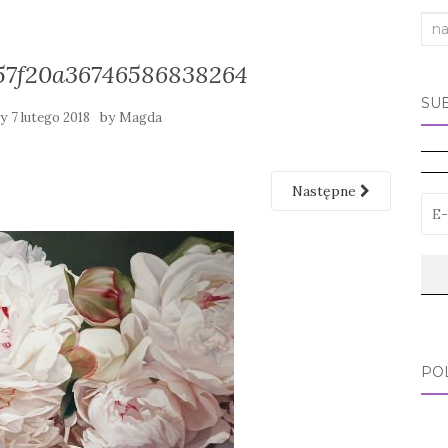
Sea
for:
57f20a36746586838264
SU
ny
by
7 lutego 2018
Magda
Następne
PO