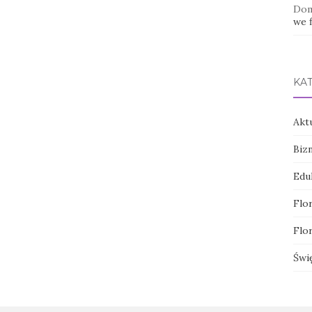
Dom
we f
KA
Akt
Biz
Edu
Flor
Flor
Świ