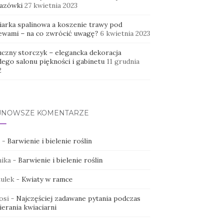
azówki
27 kwietnia 2023
iarka spalinowa a koszenie trawy pod
ewami – na co zwrócić uwagę?
6 kwietnia 2023
uczny storczyk – elegancka dekoracja
dego salonu piękności i gabinetu
11 grudnia
2
JNOWSZE KOMENTARZE
-
Barwienie i bielenie roślin
ika
-
Barwienie i bielenie roślin
ulek
-
Kwiaty w ramce
osi
-
Najczęściej zadawane pytania podczas
erania kwiaciarni