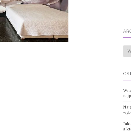
AR
Arc
OS
Win
naj
Najp
wyb
Jaki
a k