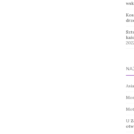
wsk
Kos
drz
Szt
każ
202
NA
Asia
Mon
Mot
U Z
otwi