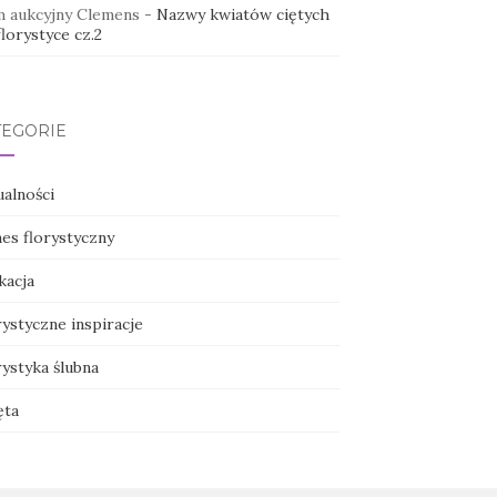
 aukcyjny Clemens
-
Nazwy kwiatów ciętych
lorystyce cz.2
TEGORIE
ualności
nes florystyczny
kacja
ystyczne inspiracje
ystyka ślubna
ęta