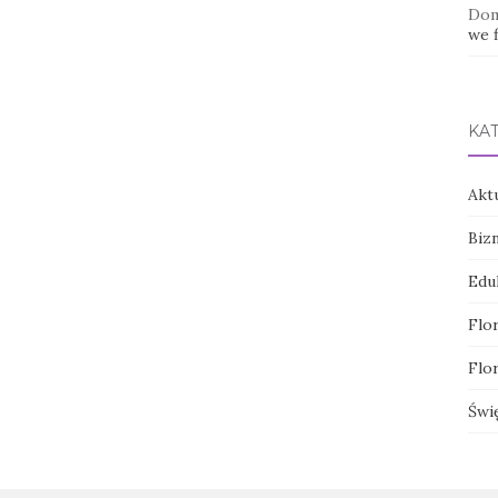
Dom
we f
KA
Akt
Biz
Edu
Flor
Flor
Świ