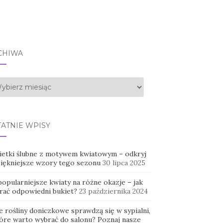
CHIWA
hiwa
TATNIE WPISY
ietki ślubne z motywem kwiatowym – odkryj
piękniejsze wzory tego sezonu
30 lipca 2025
opularniejsze kwiaty na różne okazje – jak
rać odpowiedni bukiet?
23 października 2024
e rośliny doniczkowe sprawdzą się w sypialni,
tóre warto wybrać do salonu? Poznaj nasze