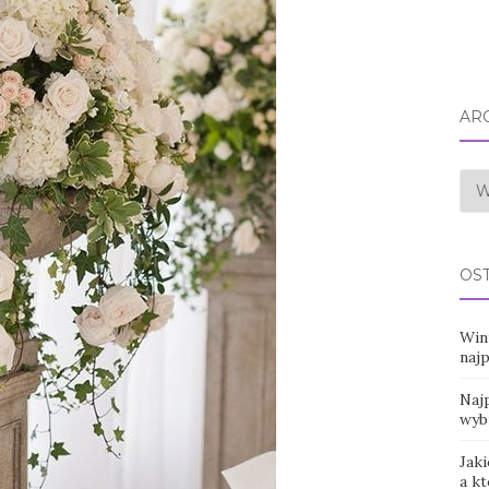
AR
Arc
OS
Win
naj
Najp
wyb
Jaki
a k