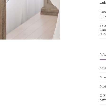
wsk
Kos
drz
Szt
każ
202
NA
Asia
Mon
Mot
U Z
otwi