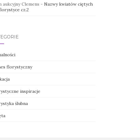
 aukcyjny Clemens
-
Nazwy kwiatów ciętych
lorystyce cz.2
TEGORIE
ualności
nes florystyczny
kacja
ystyczne inspiracje
ystyka ślubna
ęta