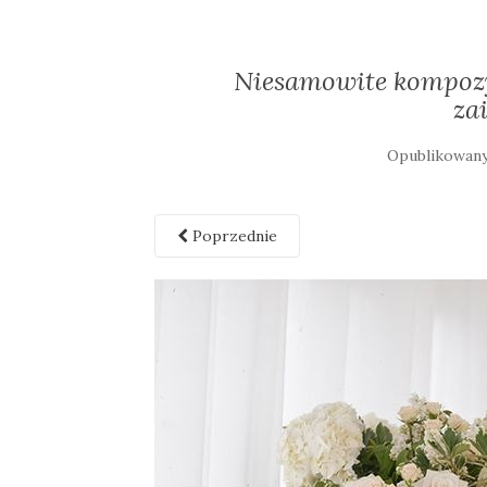
Niesamowite kompozy
za
Opublikowan
Poprzednie