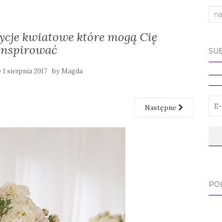
Sea
for:
cje kwiatowe które mogą Cię
inspirować
SU
y
by
1 sierpnia 2017
Magda
Następne
PO