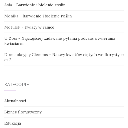
Asia
-
Barwienie i bielenie roślin
Monika
-
Barwienie i bielenie roślin
Motulek
-
Kwiaty w ramce
U Zosi
-
Najczęściej zadawane pytania podczas otwierania
kwiaciarni
Dom aukcyjny Clemens
-
Nazwy kwiatów ciętych we florystyce
cz.2
KATEGORIE
Aktualności
Biznes florystyczny
Edukacja