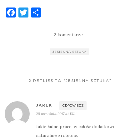
F
T
S
a
w
h
c
it
ar
2 komentarze
e
te
e
b
r
JESIENNA SZTUKA
o
o
k
2 REPLIES TO “JESIENNA SZTUKA”
JAREK
ODPOWIEDZ
26 września 2017 at 13:11
Jakie ładne prace, w całość dodatkowo
naturalnie zrobione.