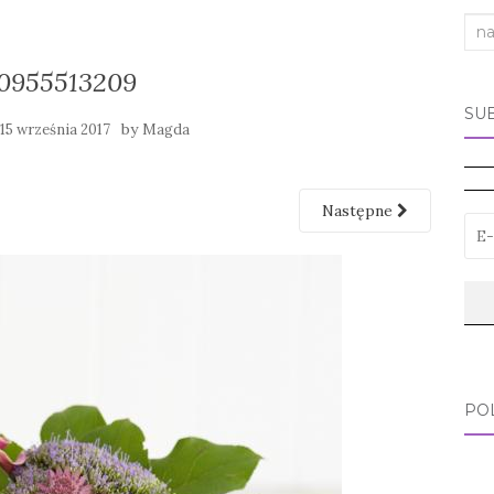
Sea
for:
0955513209
SU
y
by
15 września 2017
Magda
Następne
PO