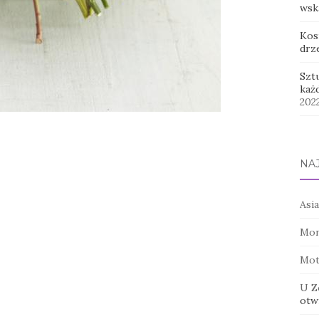
wsk
Kos
drz
Szt
każ
202
NA
Asia
Mon
Mot
U Z
otwi