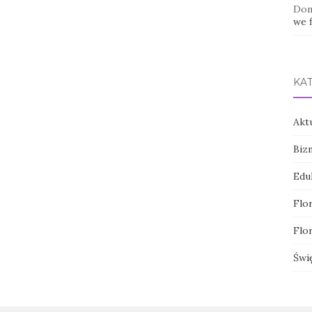
Dom
we f
KA
Akt
Biz
Edu
Flor
Flor
Świ