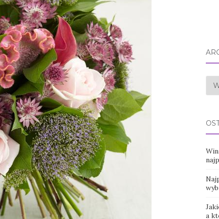
AR
Arc
OS
Win
naj
Najp
wyb
Jaki
a k