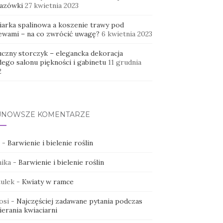
azówki
27 kwietnia 2023
iarka spalinowa a koszenie trawy pod
ewami – na co zwrócić uwagę?
6 kwietnia 2023
uczny storczyk – elegancka dekoracja
dego salonu piękności i gabinetu
11 grudnia
2
JNOWSZE KOMENTARZE
-
Barwienie i bielenie roślin
ika
-
Barwienie i bielenie roślin
ulek
-
Kwiaty w ramce
osi
-
Najczęściej zadawane pytania podczas
erania kwiaciarni