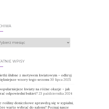
CHIWA
hiwa
TATNIE WPISY
ietki ślubne z motywem kwiatowym – odkryj
piękniejsze wzory tego sezonu
30 lipca 2025
opularniejsze kwiaty na różne okazje – jak
rać odpowiedni bukiet?
23 października 2024
e rośliny doniczkowe sprawdzą się w sypialni,
tóre warto wybrać do salonu? Poznaj nasze