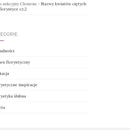
 aukcyjny Clemens
-
Nazwy kwiatów ciętych
lorystyce cz.2
TEGORIE
ualności
nes florystyczny
kacja
ystyczne inspiracje
ystyka ślubna
ęta