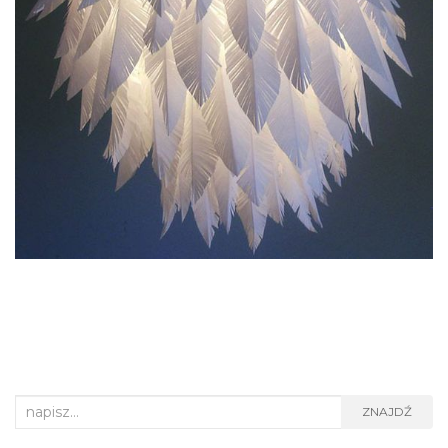
Search
ZNAJDŹ
for: