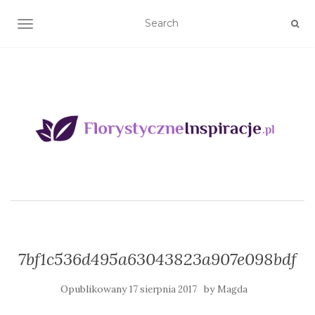
TOGGLE NAVIGATION
7bf1c536d495a63043823a907e098bdf
Opublikowany
by
17 sierpnia 2017
Magda